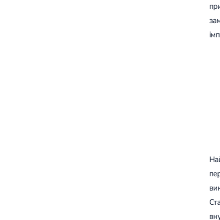
пр
за
ім
На
пе
ви
Ст
вн