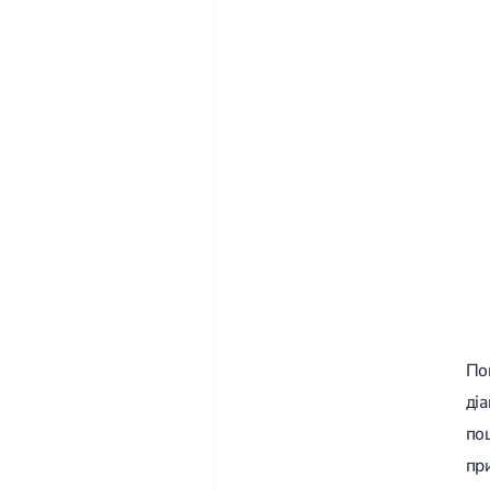
По
ді
пош
пр