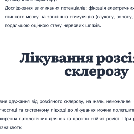
Дослідження викликаних потенціалів: фіксація електричних
спинного мозку на зовнішню стимуляцію (слухову, зорову,
подальшою оцінкою стану нервових шляхів.
Лікування розс
склерозу
вне одужання від розсіяного склерозу, на жаль, неможливе.
агностиці та системному підході до лікування можна полегши
ирення патологічних ділянок та досягти стійкої ремісії. При 
изначають: