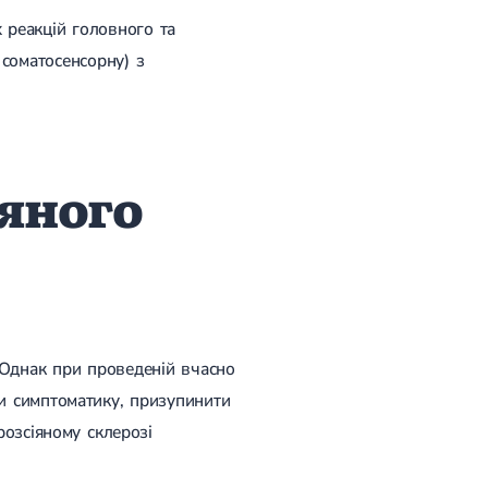
 реакцій головного та
 соматосенсорну) з
іяного
 Однак при проведеній вчасно
ти симптоматику, призупинити
розсіяному склерозі