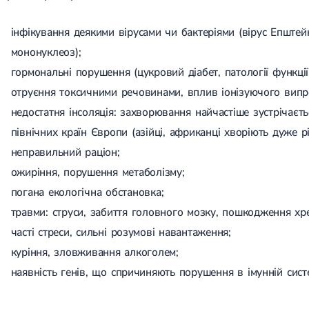
інфікування деякими вірусами чи бактеріями (вірус Епштей
мононуклеоз);
гормональні порушення (цукровий діабет, патології функці
отруєння токсичними речовинами, вплив іонізуючого випр
недостатня інсоляція: захворювання найчастіше зустрічаєтьс
північних країн Європи (азійці, африканці хворіють дуже рі
неправильний раціон;
ожиріння, порушення метаболізму;
погана екологічна обстановка;
травми: струси, забиття головного мозку, пошкодження хре
часті стреси, сильні розумові навантаження;
куріння, зловживання алкоголем;
наявність генів, що спричиняють порушення в імунній систе