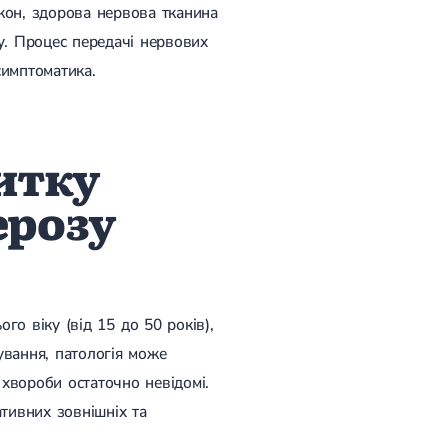
кон, здорова нервова тканина
у. Процес передачі нервових
симптоматика.
итку
ерозу
о віку (від 15 до 50 років),
кування, патологія може
 хвороби остаточно невідомі.
тивних зовнішніх та