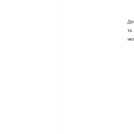
Дл
та
ме