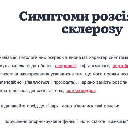
Симптоми розсі
склерозу
калізація патологічних осередків визначає характер симптомі
жуть належати до області
неврології
, офтальмології,
вертебр
агностика захворювання ускладнена тим, що його прояви нес
илеподібно (з'являються і проходять). Нерідко замість розсі
влять діагноз депресія, астенія,
остеохондроз
.
відкладайте похід до лікаря, якщо з'явилися такі ознаки:
порушення опорно-рухової функції: ноги стають "важкими", 