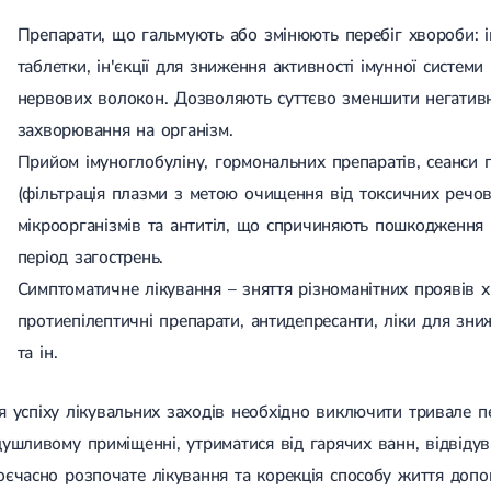
Препарати, що гальмують або змінюють перебіг хвороби: 
таблетки, ін'єкції для зниження активності імунної систем
нервових волокон. Дозволяють суттєво зменшити негатив
захворювання на організм.
Прийом імуноглобуліну, гормональних препаратів, сеанси
(фільтрація плазми з метою очищення від токсичних речо
мікроорганізмів та антитіл, що спричиняють пошкодження 
період загострень.
Симптоматичне лікування – зняття різноманітних проявів 
протиепілептичні препарати, антидепресанти, ліки для зни
та ін.
я успіху лікувальних заходів необхідно виключити тривале п
душливому приміщенні, утриматися від гарячих ванн, відвідув
оєчасно розпочате лікування та корекція способу життя доп