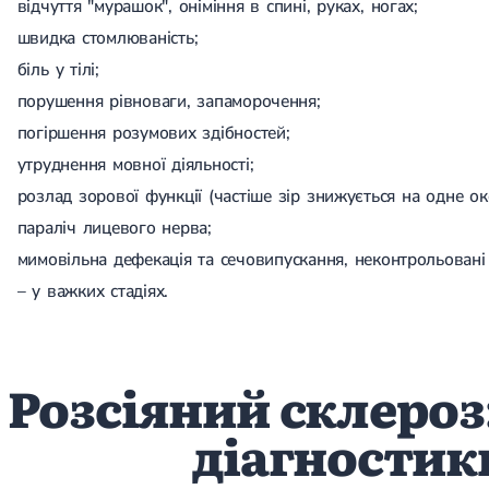
відчуття "мурашок", оніміння в спині, руках, ногах;
швидка стомлюваність;
біль у тілі;
порушення рівноваги, запаморочення;
погіршення розумових здібностей;
утруднення мовної діяльності;
розлад зорової функції (частіше зір знижується на одне око
параліч лицевого нерва;
мимовільна дефекація та сечовипускання, неконтрольовані
– у важких стадіях.
Розсіяний склероз
діагностик