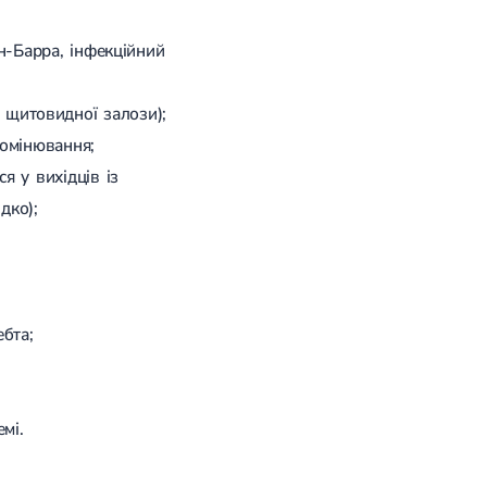
н-Барра, інфекційний
ї щитовидної залози);
омінювання;
я у вихідців із
дко);
бта;
мі.