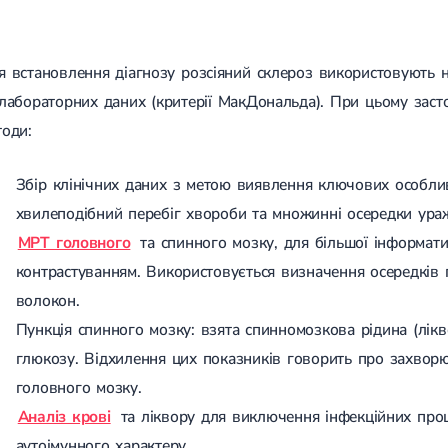
я встановлення діагнозу розсіяний склероз використовують на
 лабораторних даних (критерії МакДональда). При цьому засто
тоди:
Збір клінічних даних з метою виявлення ключових особлив
хвилеподібний перебіг хвороби та множинні осередки ур
МРТ головного
та спинного мозку, для більшої інформати
контрастуванням. Використовується визначення осередкі
волокон.
Пункція спинного мозку: взята спинномозкова рідина (лікво
глюкозу. Відхилення цих показників говорить про захвор
головного мозку.
Аналіз крові
та ліквору для виключення інфекційних проц
аутоімунного характеру.