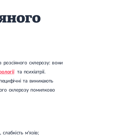
яного
в розсіяного склерозу: вони
ології
та психіатрії.
пецифічні та виникають
яного склерозу помилково
слабкість м'язів;