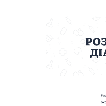
РО
ДІ
Ро
ох