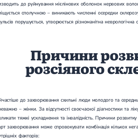
изводить до руйнування мієлінових оболонок нервових воло
міщується сполучною – виникають численні осередки склероз
пульсів порушується, утворюється різноманітна неврологічна 
Причини розв
розсіяного скл
йчастіше до захворювання схильні люди молодого та середньог
реважно – жінки. За відсутності своєчасної діагностики та лі
кликати тяжкі ускладнення та інвалідність. Причини розвитку
арт захворювання може спровокувати комбінація кількох нега
утрішніх факторів: