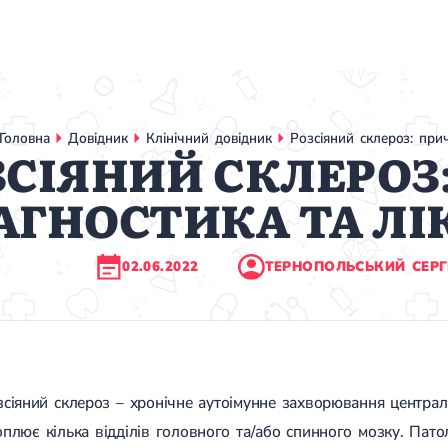
Головна
Довідник
Клінічний довідник
Розсіяний склероз: прич
ЗСІЯНИЙ СКЛЕРОЗ
АГНОСТИКА ТА Л
02.06.2022
ТЕРНОПОЛЬСЬКИЙ СЕРГ
зсіяний склероз – хронічне аутоімунне захворювання централ
оплює кілька відділів головного та/або спинного мозку. Патол