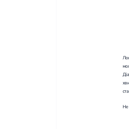
Ло
мо
Ді
хв
ста
Не 