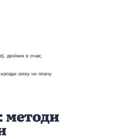
), двоїння в очах;
 напади сміху чи плачу
: методи
и