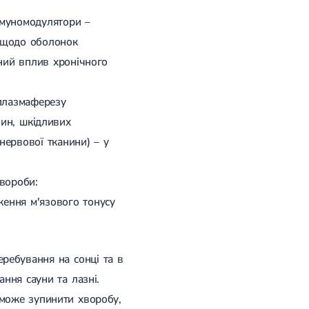
імуномодулятори –
и щодо оболонок
ний вплив хронічного
 плазмаферезу
вин, шкідливих
нервової тканини) – у
хвороби:
ження м'язового тонусу
еребування на сонці та в
ання сауни та лазні.
оможе зупинити хворобу,