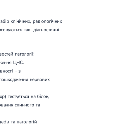
бір клінічних, радіологічних
совуються такі діагностичні
остей патології:
аження ЦНС.
вності – з
в пошкодження нервових
р) тестується на білок,
ювання спинного та
есів та патологій