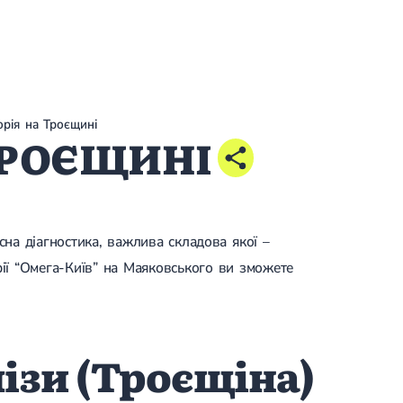
рія на Троєщині
ТРОЄЩИНІ
сна діагностика, важлива складова якої –
орії “Омега-Київ” на Маяковського ви зможете
ізи (Троєщіна)