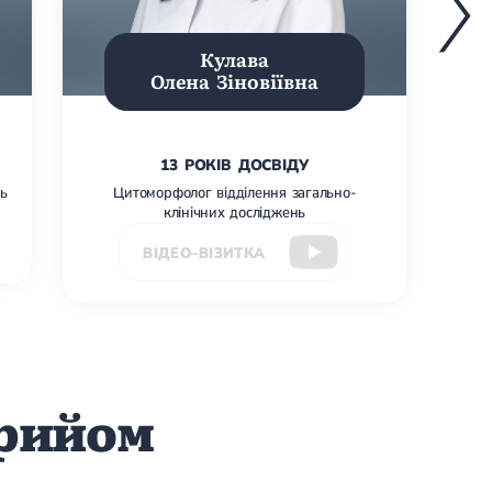
Кулава
Олена Зіновіївна
13 РОКІВ ДОСВІДУ
нь
Цитоморфолог відділення загально-
клінічних досліджень
ВІДЕО–ВІЗИТКА
прийом