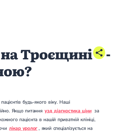
 на Троєщині
-
іною?
пацієнтів будь-якого віку. Наші
сійно. Якщо питання
узд діагностика ціни
за
ожного пацієнта в нашій приватній клініці,
аючи
лікар уролог
, який спеціалізується на