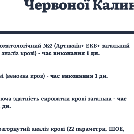
Червоної Калин
оматологічний №2 (Артикаїн+ ЕКБ+ загальний
аналiз кровi)
- час виконання 1 дн.
і (венозна кров)
- час виконання 1 дн.
уюча здатність сироватки крові загальна
- час
 дн.
озгорнутий аналіз крові (22 параметри, ШОЕ,