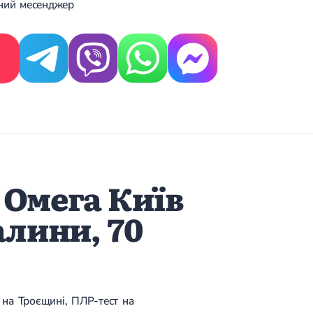
ений месенджер
 Омега Київ
алини, 70
и на Троєщині, ПЛР-тест на