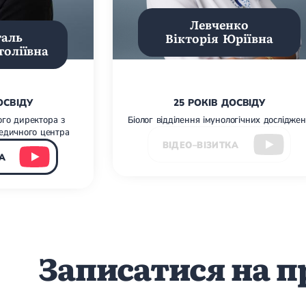
Левченко
таль
Вікторія Юріївна
толіївна
ОСВІДУ
25 РОКІВ ДОСВІДУ
ого директора з
Біолог відділення імунологічних дослідже
медичного центра
ВІДЕО–ВІЗИТКА
А
Записатися на 