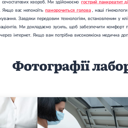
ні сечостатевих хвороб. Ми здійснюємо
гострий панкреатит д
в. Якщо вас непокоїть
паморочиться голова
, наші гінеколог
кування. Завдяки передовим технологіям, встановленим у клі
пацієнтів. Ми докладаємо зусиль, щоб забезпечити комфорт п
через інтернет. Якщо вам потрібна високоякісна медична доп
Фотографії лабо