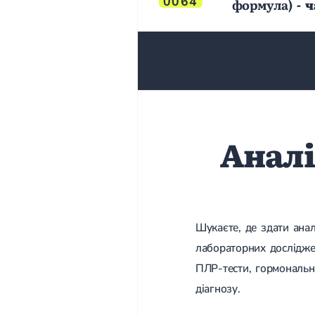
0064
формула)
- 
Аналі
Шукаєте, де здати ана
лабораторних досліджень
ПЛР-тести, гормональн
діагнозу.