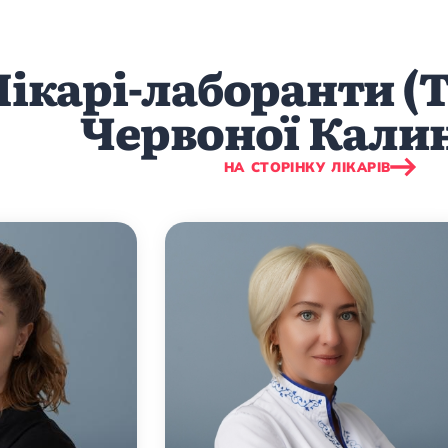
Лікарі-лаборанти (
Червоної Калин
НА СТОРІНКУ ЛІКАРІВ