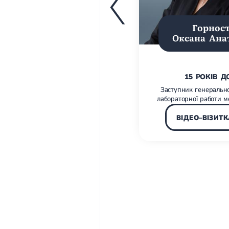
Горнос
Оксана Ана
15 РОКІВ Д
Заступник генеральн
лабораторної работи 
ВІДЕО–ВІЗИТК