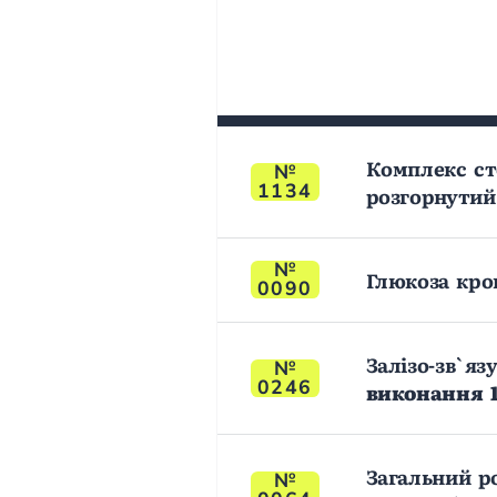
Комплекс ст
1134
розгорнутий 
Глюкоза кров
0090
Залізо-зв`яз
0246
виконання 1
Загальний р