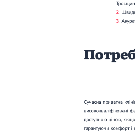
Троєщині
Швидк
Акура
Потреб
Сучасна приватна клін
висококваліфіковані ф
доступною ціною, якщо 
гарантуючи комфорт і 