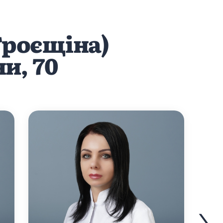
Троєщіна)
и, 70