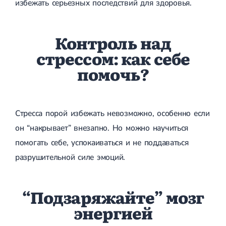
избежать серьезных последствий для здоровья.
Лечение переломов лодыжек
Лечение переломов ключицы
Лечение переломов плеча
Контроль над
Лечение переломов предплечья
Лечение переломов костей таза
стрессом: как себе
Иммобилизация
помочь?
Лечение переломов шейки бедра и бедренной кости
Лечение переломов голени
Лечение переломов пятки
Полиостеоартроз
Протез синовиальной жидкости
Стресса порой избежать невозможно, особенно если
PRP-терапия
он “накрывает” внезапно. Но можно научиться
Разрыв связок
Разрыв связок плечевого сустава
помогать себе, успокаиваться и не поддаваться
Разрыв связок локтевого сустава
разрушительной силе эмоций.
Разрыв связок коленного сустава
Разрыв связок голеностопа
Травмы сухожилий и мышц
“Подзаряжайте” мозг
Эндокринология
энергией
Сахарный диабет
Сахарный диабет 1 типа