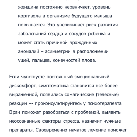
Острые респираторные заболевания
женщина постоянно нервничает, уровень
Бронхит
кортизола в организме будущего малыша
Бронхит у детей
Обструктивный бронхит
повышается. Это увеличивает риск развития
Хронический бронхит
заболеваний сердца и сосудов ребенка и
Острый бронхит
Бронхит у взрослых
может стать причиной врожденных
ОРВИ
аномалий – асимметрии в расположении
ОРВИ у взрослых
Грипп
ушей, пальцев, конечностей плода.
Аденовирусная инфекция
Ротавирусная инфекция
Если чувствуете постоянный эмоциональный
Терапевтическая помощь при беременности
дискомфорт, симптоматика становится все более
Ортопедия и травматология
выраженной, появились соматические (телесные)
Асептический некроз головки бедренной кости
реакции –- проконсультируйтесь у психотерапевта.
Асептический некроз таранной кости
Блокировка сустава
Врач поможет разобраться с проблемой, выявить
Бурсит
неосознанные факторы стресса, назначит нужные
Эпикондилит
препараты. Своевременно начатое лечение поможет
Нестабильность сустава
Переломы