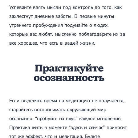
Магнитотерапия
Успевайте взять мысли под контроль до того, как
Лазерная терапия
Реабилитация после перелома
захлестнут дневные заботы. В первые минуты
Реабилитация
Реабилитация после вывиха
утреннего пробуждения подумайте о людях,
Реабилитация после эндопротезирования
которые вас любят, мысленно поблагодарите их за
Реабилитация после артроскопии
Лечебная физкультура
все хорошее, что есть в вашей жизни.
Дерматология
Практикуйте
Массаж
осознанность
Если выделять время на медитацию не получается,
старайтесь воспринимать окружающий мир
осознанно, “пробуйте на вкус” каждое мгновение.
Практика жить в моменте “здесь и сейчас” приносит
тот же эффект, что и медитация. Будьте