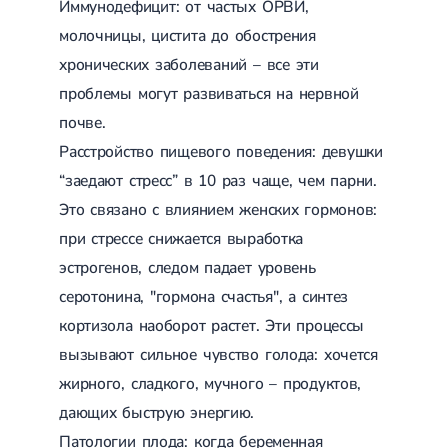
Приобретенные пороки сердца
Иммунодефицит: от частых ОРВИ,
Аритмия
молочницы, цистита до обострения
Синусовая аритмия
Мерцательная аритмия
хронических заболеваний – все эти
Экстрасистолическая аритмия
проблемы могут развиваться на нервной
Стенокардия
почве.
Вазоспастическая стенокардия
Электрокардиограмма (ЭКГ)
Расстройство пищевого поведения: девушки
Кардиология климактерического периода
“заедают стресс” в 10 раз чаще, чем парни.
Кардиология при ведении беременности
Гипертония
Это связано с влиянием женских гормонов:
Симптоматическая артериальная гипертензия
при стрессе снижается выработка
Желчнокаменная болезнь (ЖКБ)
Терапия
Лечение желчнокаменной болезни
эстрогенов, следом падает уровень
Камни в желчном пузыре
серотонина, "гормона счастья", а синтез
Панкреатит
Реактивный панкреатит
кортизола наоборот растет. Эти процессы
Острый панкреатит
вызывают сильное чувство голода: хочется
Хронический панкреатит
жирного, сладкого, мучного – продуктов,
Холецистит
Калькулезный холецистит
дающих быструю энергию.
Острый холецистит
Патологии плода: когда беременная
Бескаменный холецистит