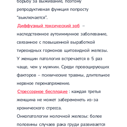
борьбу за выживание, поэтому
Спондилоартроз грудного отдела
Электроэнцефалография (ЭЭГ)
Спондилоартроз позвоночника
репродуктивная функция попросту
Спондилоартроз поясничного отдела
“выключается”.
Спондилоартроз шейного отдела
Артрит
Диффузный токсический зоб
–
Острый артрит
наследственное аутоиммунное заболевание,
Хронический артрит
связанное с повышенной выработкой
Артроз
Артроз тазобедренного сустава
тиреоидных гормонов щитовидной железы.
Артроз плечевого сустава
У женщин патология встречается в 5 раз
Артроз коленного сустава
Артроз локтевого сустава
чаще, чем у мужчин. Среди провоцирующих
Артроз голеностопного сустава
факторов – психические травмы, длительное
Миозит
Миозит шеи
нервное перенапряжение.
Миозит спины
Стрессорное бесплодие
: каждая третья
Миозит грудной клетки
Радикулит
женщина не может забеременеть из-за
Шейный радикулит
хронического стресса.
Дискогенный радикулит
Онкопатологии молочной железы: более
Межреберная невралгия
Пояснично-крестцовый радикулит
половины случаев рака груди развивается
Грыжи