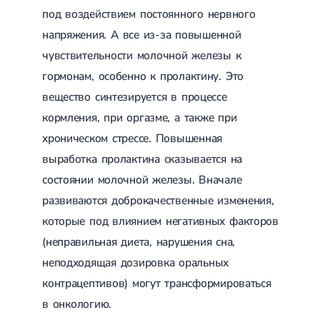
под воздействием постоянного нервного
Лечение грыжи диска
Лечение межпозвоночной грыжи
напряжения. А все из-за повышенной
Грыжа позвоночника
чувствительности молочной железы к
Протрузия дисков
Протрузия дисков пояснично-крестцового отдела
гормонам, особенно к пролактину. Это
Протрузия межпозвонковых дисков
вещество синтезируется в процессе
Протрузия шейного отдела
кормления, при оргазме, а также при
Кардиология
хроническом стрессе. Повышенная
Болезни сердца
выработка пролактина сказывается на
Брадикардия
состоянии молочной железы. Вначале
Тахикардия
Ишемическая болезнь сердца
развиваются доброкачественные изменения,
Инфаркт миокарда
которые под влиянием негативных факторов
Миокардит
Инфекционный эндокардит
(неправильная диета, нарушения сна,
Нейроциркуляторная дистония
неподходящая дозировка оральных
Нейроциркуляторная дистония по гипертоническому типу
Сердечная недостаточность
контрацептивов) могут трансформироваться
Порок сердца
в онкологию.
Митральный порок сердца