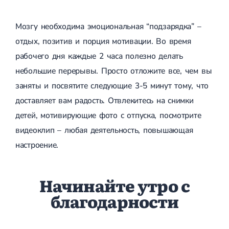
Сахарный диабет 2 типа
Несахарный диабет
Мозгу необходима эмоциональная “подзарядка” –
Школа диабета
Зоб
отдых, позитив и порция мотивации. Во время
Диффузный токсический зоб (Базедова болезнь)
рабочего дня каждые 2 часа полезно делать
Узловой зоб
небольшие перерывы. Просто отложите все, чем вы
Диффузный зоб
Тиреоидит
заняты и посвятите следующие 3-5 минут тому, что
Подострый тиреоидит
доставляет вам радость. Отвлекитесь на снимки
Аутоиммунный тиреоидит
Хронический тиреоидит
детей, мотивирующие фото с отпуска, посмотрите
Гипертиреоз
видеоклип – любая деятельность, повышающая
Гипотиреоз
Болезнь Иценко-Кушинга
настроение.
Гипоталамический синдром
Гирсутизм
Киста щитовидной железы
Начинайте утро с
Метаболический синдром
Ожирение
благодарности
Надпочечниковая недостаточность (болезнь Аддисона)
Ультразвуковая терапия
Физиотерапия
Ударно-волновая терапия