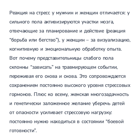
КТ - ангиография сосудов шеи
Орхит
Повреждение сухожилий пальцев
КТ - ангиография сосудов головного мозга
Эпидидимит
Пластика задней крестообразной связки (ЗКС)
Реакция на стресс у мужчин и женщин отличается: у
КТ - ангиография нижних конечностей
Цистит
Мозаичная пластика хряща
КТ-ангиография легочных артерий
Заболевание простаты
сильного пола активизируются участки мозга,
Пластика передней крестообразной связки
КТ брюшной полости
Простатит
Контрактура Дюпюитрена
отвечающие за планирование и действие (реакция
КТ-энтерография
Доброкачественная гиперплазия
ТУР мочевого пузыря
КТ матки и придатков
Рак простаты
“борьба или бегство”), у женщин – за визуализацию,
Оперативная
Лейкоплакия мочевого пузыря
КТ печени, селезенки, поджелудочной железы, желудка
Инфекционные заболевания
урология
Варикоцеле
когнитивную и эмоциональную обработку опыта.
КТ-колонография
Гонорея
Полип уретры
КТ почек, надпочечников и мочевыводящей системы
Микоплазмоз
Вот почему представительницы слабого пола
Удаление аденомы простаты
КТ предстательной железы и семенных пузырьков
Кандидоз
Обрезание у мужчин
склонны “зависать” на травмирующем событии,
КТ - волюметрия печени
Трихомониаз
Пластика уздечки крайней плоти
КТ головы
Гарднареллёз
переживая его снова и снова. Это сопровождается
Операция Бергмана
КТ челюстно­-лицевой области, дентальное
Генитальный герпес
сохранением постоянно высокого уровня стрессовых
Цистоскопия
КТ головного мозга
Цитомегаловирус
Анальная трещина
гормонов. Плюс ко всему, женская многозадачность
КТ околоносовых пазух и полости носа
Папилломавирус
Проктология
Удаление анальной трещины
КТ глазных орбит
Мочекаменная болезнь
и генетически заложенное желание уберечь детей
Парапроктит
КТ височных костей
Консультация сексопатолога
Острый парапроктит
от опасности усиливает стрессовую нагрузку:
КТ органов грудной полости
Консультация уролога онлайн
Оперативное лечение парапроктита
КТ грудной клетки
Консультация андролога
постоянно нужно находиться в состоянии “боевой
Геморрой
КТ легких
Мужское бесплодие
Геморрой операция
готовности”.
КТ средостения
Сексуальные расстройства
Удаление геморроя лазером
КТ легких с низкой дозой