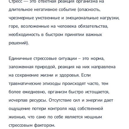
Стресс — это ответная реакция организма на
КТГ (кардиотокография) при беременности
МРТ печени
Субакромиальный импинджмент
Воспалительные заболевания
длительное негативное событие (опасность,
МРТ забрюшинного пространства
Повреждение вращательной манжеты плеча
Кольпит
МРТ сердца
Адгезивный капсулит
чрезмерные умственные и эмоциональные нагрузки,
Аднексит
МРТ малого таза
Лечение акромиально ключичного сустава
горе, возложенные на человека обязательства,
Сальпингоофорит
МРТ малого таза у мужчин
Сшивание мениска
Бартолинит
необходимость в быстром принятии важных
МРТ мошонки и яичек у мужчин
Остеосинтез
Эндометрит
МРТ прямой кишки
Остеосинтез ключицы
решений).
Параметрит
МРТ органов малого таза у женщин
Остеосинтез плечевой кости
Вульвит
МРТ полового члена и наружных половых органов
Остеосинтез предплечья
Вульвовагинит
МРТ дефекография
Остеосинтез при переломах бедренной кости
Единичные стрессовые ситуации – это норма,
Зуд вульвы
МРТ тонкого кишечника
Остеосинтез голени
Диагностика в гинекологии
заложенная природой, реакция на них направлена
МРТ с седацией (под наркозом)
Остеосинтез надколенника
Женская консультация
на сохранение жизни и здоровья. Если
МРТ детям
Остеосинтез пяточной кости
Кольпоскопия
МРТ с контрастом
Остеосинтез локтевого отростка
травматические эпизоды происходят часто, тем
Видеокольпоскопия
Подготовка к МРТ
Остеосинтез кисти
Биопсия шейки матки
более ежедневно, организм быстро истощается,
Противопоказания МРТ
Внутрисуставные переломы
Цитологическое исследование
Перелом шейки плеча
исчерпав ресурсы. Отсутствие сил и энергии дает
Комплексное гинекологическое обследование
КТ
Ложный сустав (псевдоартроз)
Воспалительные заболевания
ощущение потери контроля над собственной
Лечение неправильно сросшихся переломов
Урология
КТ - ангиография
Уретрит
Пластика связок и сухожилий
жизнью, что само по себе является мощным
КТ - ангиография аорты
Баланопостит
Шов ахиллова сухожилия
КТ-ангиография верхних конечностей
Везикулит
стрессовым фактором.
Привычный вывих надколенника