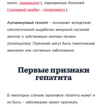
Приобретенные пороки сердца
колит,
панкреатит
), эндокринных болезней
Аритмия
(
сахарный диабет
,
гипертиреоз
).
Синусовая аритмия
Мерцательная аритмия
Экстрасистолическая аритмия
Аутоиммунный гепатит
– возникает вследствие
Стенокардия
Вазоспастическая стенокардия
патологической выработки иммунной системой
Электрокардиограмма (ЭКГ)
антител к собственным клеткам печени
Кардиология климактерического периода
(гепатоцитам). Причиной могут быть генетические
Кардиология при ведении беременности
Гипертония
аномалии или системные заболевания.
Симптоматическая артериальная гипертензия
Желчнокаменная болезнь (ЖКБ)
Терапия
Лечение желчнокаменной болезни
Первые признаки
Камни в желчном пузыре
Панкреатит
гепатита
Реактивный панкреатит
Острый панкреатит
Хронический панкреатит
Холецистит
В некоторых случаях признаков гепатита может и
Калькулезный холецистит
Острый холецистит
не быть – заболевание может протекать
Бескаменный холецистит