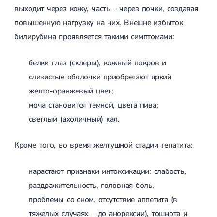
выходит через кожу, часть – через почки, создавая
Сахарный диабет 2 типа
Несахарный диабет
повышенную нагрузку на них. Внешне избыток
Школа диабета
билирубина проявляется такими симптомами:
Зоб
Диффузный токсический зоб (Базедова болезнь)
Узловой зоб
белки глаз (склеры), кожный покров и
Диффузный зоб
слизистые оболочки приобретают яркий
Тиреоидит
Подострый тиреоидит
желто-оранжевый цвет;
Аутоиммунный тиреоидит
моча становится темной, цвета пива;
Хронический тиреоидит
Гипертиреоз
светлый (ахоличный) кал.
Гипотиреоз
Болезнь Иценко-Кушинга
Кроме того, во время желтушной стадии гепатита:
Гипоталамический синдром
Гирсутизм
Киста щитовидной железы
нарастают признаки интоксикации: слабость,
Метаболический синдром
Ожирение
раздражительность, головная боль,
Надпочечниковая недостаточность (болезнь Аддисона)
проблемы со сном, отсутствие аппетита (в
Ультразвуковая терапия
Физиотерапия
Ударно-волновая терапия
тяжелых случаях – до анорексии), тошнота и