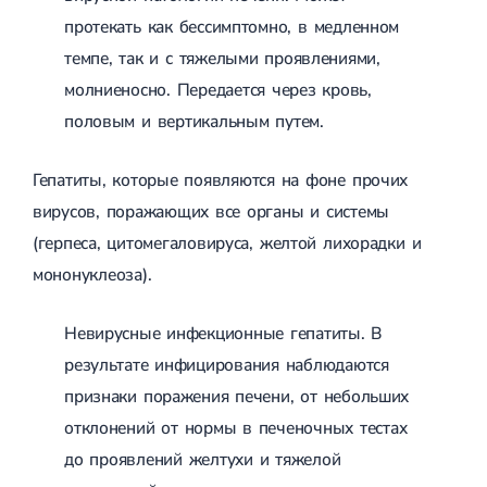
Спондилоартроз грудного отдела
Электроэнцефалография (ЭЭГ)
протекать как бессимптомно, в медленном
Спондилоартроз позвоночника
Спондилоартроз поясничного отдела
темпе, так и с тяжелыми проявлениями,
Спондилоартроз шейного отдела
молниеносно. Передается через кровь,
Артрит
Острый артрит
половым и вертикальным путем.
Хронический артрит
Артроз
Гепатиты, которые появляются на фоне прочих
Артроз тазобедренного сустава
Артроз плечевого сустава
вирусов, поражающих все органы и системы
Артроз коленного сустава
(герпеса, цитомегаловируса, желтой лихорадки и
Артроз локтевого сустава
Артроз голеностопного сустава
мононуклеоза).
Миозит
Миозит шеи
Невирусные инфекционные гепатиты. В
Миозит спины
Миозит грудной клетки
результате инфицирования наблюдаются
Радикулит
признаки поражения печени, от небольших
Шейный радикулит
Дискогенный радикулит
отклонений от нормы в печеночных тестах
Межреберная невралгия
до проявлений желтухи и тяжелой
Пояснично-крестцовый радикулит
Грыжи