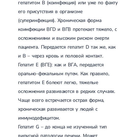
УЗИ портальной вены
гепатитом В (коинфекция) или уже по факту
головокружение (ДППГ)
Трофические язвы
УЗИ плевральных полостей
Пcиxoгeннoe гoлoвoкpужeниe
Микросклеротерапия
его присутствия в организме
УЗИ органов забрюшинного пространства
Радикулопатия
Склеротерапия
(суперинфекция). Хроническая форма
УЗИ органов мочевыводящей системы
Методики лечения
Эндовенозная лазерная коагуляция
УЗИ органов брюшной полости
Вертебрология
коинфекции ВГD и ВГB протекает тяжело, с
Лечение позвоночника
Лазерная операция вен
УЗИ нижней полой вены
Остеохондроз
Минифлебэктомия
осложнениями и высоким риском смерти
УЗИ мягких тканей
Остеохондроз позвоночника
Кроссэктомия и короткий стриппинг
УЗИ лимфатических узлов
пациента. Передается гепатит D так же, как
Остеохондроз шейного отдела
Удаление грыжи
УЗИ для детей
Абдоминальная
Остеохондроз грудного отдела
Удаление паховой грыжи
и В – через кровь и половой контакт.
УЗИ брюшного отдела аорты
хирургия
Остеохондроз поясничного отдела
Удаление пупочной грыжи
Денситометрия
Гепатит E (ВГЕ): как и ВГA, передается
Последствия травм позвоночника и конечностей
Удаление аппендицита
УЗИ щитовидной железы
Сколиоз
Радиоволновая хирургия
орально-фекальным путем. Как правило,
Фолликулометрия
Амбулаторная хирургия
Сколиоз первой степени
УЗИ простаты
гепатитом Е болеют легко, тяжелые
Сколиоз второй степени
Эхогидротубация
Сколиоз шейного отдела
осложнения развиваются в редких случаях.
Малоинвазивная эндоскопическая хирургия
УЗИ пороков плода
Левосторонний сколиоз
УЗИ почек
Чаще всего встречается острая форма,
Спондилез
УЗИ мошонки
Подготовка к операции
хроническая развивается у людей с
Спондилез грудного отдела
УЗИ молочных желез
Спондилез поясничного отдела
иммунодефицитом.
УЗИ мочевого пузыря
Шейный спондилез
УЗИ малого таза
Гепатит G – до конца не изученный тип
Спондилез позвоночника
УЗИ при беременности
Спондилоартроз
вирусной патологии печени. Может