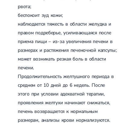
Магнитотерапия
рвота;
Лазерная терапия
беспокоит зуд кожи;
Реабилитация после перелома
Реабилитация
Реабилитация после вывиха
наблюдается тяжесть в области желудка и
Реабилитация после эндопротезирования
правом подреберье, усиливающаяся после
Реабилитация после артроскопии
Лечебная физкультура
приема пищи – из-за увеличения печени в
размерах и растяжения печеночной капсулы;
Дерматология
может возникать резкая боль в области
Массаж
печени.
Продолжительность желтушного периода в
среднем от 10 дней до 6 недель. После
этого при условии адекватной терапии,
проявления желтухи начинают снижаться,
печень возвращается к нормальным
размерам, анализы крови нормализуются.