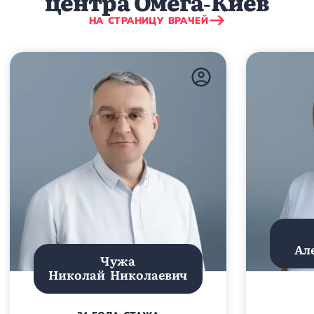
центра Омега‑Киев
НА СТРАНИЦУ ВРАЧЕЙ
Ал
Чужа
Николай Николаевич