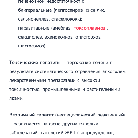
печеночной недостаточности:
Лечение грыжи диска
бактериальные (лептоспироз, сифилис,
Лечение межпозвоночной грыжи
Грыжа позвоночника
сальмонеллез, стафилококк);
Протрузия дисков
паразитарные (амебиаз,
токсоплазмоз
,
Протрузия дисков пояснично-крестцового отдела
фасциолез, эхинококкоз, описторхоз,
Протрузия межпозвонковых дисков
Протрузия шейного отдела
шистосомоз).
Кардиология
Токсические гепатиты
– поражение печени в
Болезни сердца
Брадикардия
результате систематического отравления алкоголем,
Тахикардия
лекарственными препаратами с высокой
Ишемическая болезнь сердца
токсичностью, промышленными и растительными
Инфаркт миокарда
Миокардит
ядами.
Инфекционный эндокардит
Нейроциркуляторная дистония
Нейроциркуляторная дистония по гипертоническому типу
Вторичный гепатит
(неспецифический реактивный)
Сердечная недостаточность
– развивается на фоне других тяжелых
Порок сердца
заболеваний: патологий ЖКТ (гастродуоденит,
Митральный порок сердца