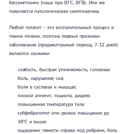
бессимптомно (чаще при ВГC, ВГB). Или же
Острые респираторные заболевания
Бронхит
появляется патологическая симптоматика.
Бронхит у детей
Обструктивный бронхит
Любой гепатит – это воспалительный процесс в
Хронический бронхит
Острый бронхит
тканях печени, поэтому первые признаки
Бронхит у взрослых
заболевания (преджелтушный период, 7-12 дней)
ОРВИ
ОРВИ у взрослых
являются схожими:
Грипп
Аденовирусная инфекция
слабость, быстрая утомляемость, головная
Ротавирусная инфекция
Терапевтическая помощь при беременности
боль, нарушение сна;
боли в суставах и мышцах;
Ортопедия и травматология
плохой аппетит, тошнота, диарея;
Асептический некроз головки бедренной кости
Асептический некроз таранной кости
повышенная температура тела:
Блокировка сустава
субфебрилитет или резкое повышение до
Бурсит
Эпикондилит
38°C и выше;
Нестабильность сустава
ощущение тяжести справа под ребрами, боль
Переломы