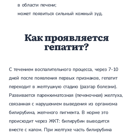
в области печени;
Лечение переломов лодыжек
Лечение переломов ключицы
может появиться сильный кожный зуд.
Лечение переломов плеча
Лечение переломов предплечья
Лечение переломов костей таза
Как проявляется
Иммобилизация
Лечение переломов шейки бедра и бедренной кости
гепатит?
Лечение переломов голени
Лечение переломов пятки
Полиостеоартроз
Протез синовиальной жидкости
С течением воспалительного процесса, через 7-10
PRP-терапия
Разрыв связок
дней после появления первых признаков, гепатит
Разрыв связок плечевого сустава
переходит в желтушную стадию (разгар болезни).
Разрыв связок локтевого сустава
Разрыв связок коленного сустава
Развивается паренхиматозная (печеночная) желтуха,
Разрыв связок голеностопа
связанная с нарушением выведения из организма
Травмы сухожилий и мышц
билирубина, желчного пигмента. В норме это
Эндокринология
происходит через ЖКТ: билирубин выводится
Сахарный диабет
вместе с калом. При желтухе часть билирубина
Сахарный диабет 1 типа