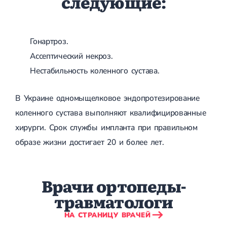
следующие:
Спондилоартроз грудного отдела
Электроэнцефалография (ЭЭГ)
Спондилоартроз позвоночника
Спондилоартроз поясничного отдела
Спондилоартроз шейного отдела
Гонартроз.
Артрит
Острый артрит
Ассептический некроз.
Хронический артрит
Нестабильность коленного сустава.
Артроз
Артроз тазобедренного сустава
Артроз плечевого сустава
В Украине одномыщелковое эндопротезирование
Артроз коленного сустава
коленного сустава выполняют квалифицированные
Артроз локтевого сустава
Артроз голеностопного сустава
хирурги. Срок службы импланта при правильном
Миозит
образе жизни достигает 20 и более лет.
Миозит шеи
Миозит спины
Миозит грудной клетки
Радикулит
Врачи ортопеды-
Шейный радикулит
травматологи
Дискогенный радикулит
Межреберная невралгия
НА СТРАНИЦУ ВРАЧЕЙ
Пояснично-крестцовый радикулит
Грыжи