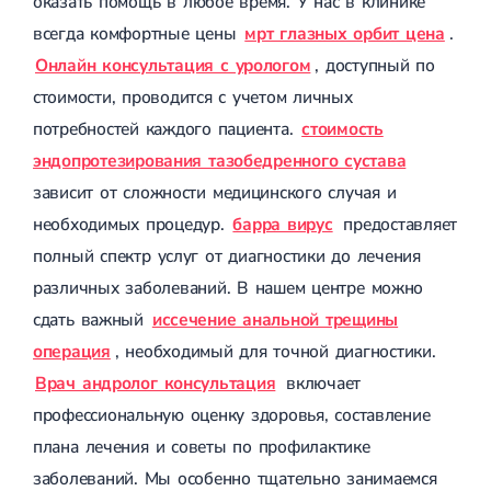
оказать помощь в любое время. У нас в клинике
Магнитотерапия
всегда комфортные цены
мрт глазных орбит цена
.
Лазерная терапия
Реабилитация после перелома
Онлайн консультация с урологом
, доступный по
Реабилитация
Реабилитация после вывиха
стоимости, проводится с учетом личных
Реабилитация после эндопротезирования
Реабилитация после артроскопии
потребностей каждого пациента.
стоимость
Лечебная физкультура
эндопротезирования тазобедренного сустава
Дерматология
зависит от сложности медицинского случая и
необходимых процедур.
барра вирус
предоставляет
Массаж
полный спектр услуг от диагностики до лечения
различных заболеваний. В нашем центре можно
сдать важный
иссечение анальной трещины
операция
, необходимый для точной диагностики.
Врач андролог консультация
включает
профессиональную оценку здоровья, составление
плана лечения и советы по профилактике
заболеваний. Мы особенно тщательно занимаемся