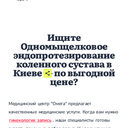
Сахарный диабет 2 типа
Несахарный диабет
Школа диабета
Зоб
Диффузный токсический зоб (Базедова болезнь)
Ищите
Узловой зоб
Диффузный зоб
Одномыщелковое
Тиреоидит
эндопротезирование
Подострый тиреоидит
Аутоиммунный тиреоидит
коленного сустава в
Хронический тиреоидит
Гипертиреоз
Киеве
- по выгодной
Гипотиреоз
цене?
Болезнь Иценко-Кушинга
Гипоталамический синдром
Гирсутизм
Киста щитовидной железы
Метаболический синдром
Медицинский центр "Омега" предлагает
Ожирение
качественные медицинские услуги. Когда вам нужно
Надпочечниковая недостаточность (болезнь Аддисона)
Ультразвуковая терапия
гинекология запись
, наши специалисты готовы
Физиотерапия
Ударно-волновая терапия