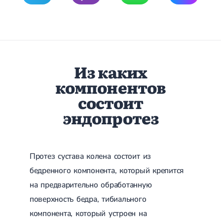
Острые респираторные заболевания
Бронхит
Бронхит у детей
Обструктивный бронхит
Хронический бронхит
Острый бронхит
Из каких
Бронхит у взрослых
ОРВИ
компонентов
ОРВИ у взрослых
состоит
Грипп
Аденовирусная инфекция
эндопротез
Ротавирусная инфекция
Терапевтическая помощь при беременности
Ортопедия и травматология
Протез сустава колена состоит из
Асептический некроз головки бедренной кости
бедренного компонента, который крепится
Асептический некроз таранной кости
Блокировка сустава
на предварительно обработанную
Бурсит
поверхность бедра, тибиального
Эпикондилит
Нестабильность сустава
компонента, который устроен на
Переломы