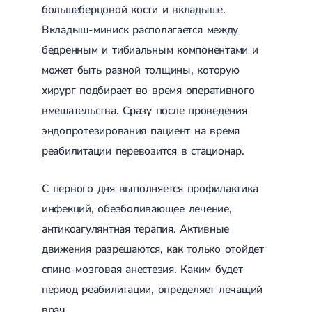
большеберцовой кости и вкладыше.
Лечение переломов лодыжек
Лечение переломов ключицы
Вкладыш-миниск располагается между
Лечение переломов плеча
бедренным и тибиальным компонентами и
Лечение переломов предплечья
Лечение переломов костей таза
может быть разной толщины, которую
Иммобилизация
хирург подбирает во время оперативного
Лечение переломов шейки бедра и бедренной кости
Лечение переломов голени
вмешательства. Сразу после проведения
Лечение переломов пятки
эндопротезирования пациент на время
Полиостеоартроз
реабилитации перевозится в стационар.
Протез синовиальной жидкости
PRP-терапия
Разрыв связок
С первого дня выполняется профилактика
Разрыв связок плечевого сустава
Разрыв связок локтевого сустава
инфекций, обезболивающее лечение,
Разрыв связок коленного сустава
антикоагулянтная терапия. Активные
Разрыв связок голеностопа
движения разрешаются, как только отойдет
Травмы сухожилий и мышц
спино-мозговая анестезия. Каким будет
Эндокринология
период реабилитации, определяет лечащий
Сахарный диабет
врач.
Сахарный диабет 1 типа