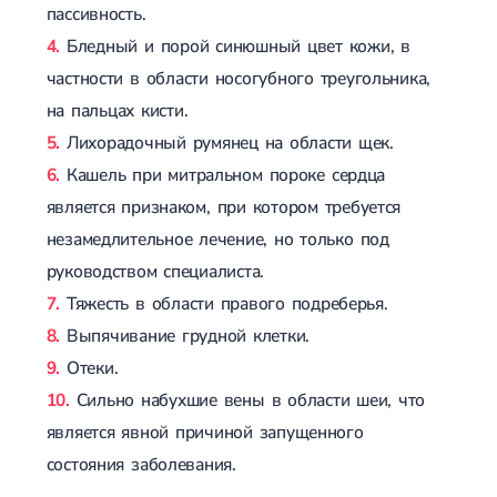
пассивность.
Лечение грыжи диска
Бледный и порой синюшный цвет кожи, в
Лечение межпозвоночной грыжи
Грыжа позвоночника
частности в области носогубного треугольника,
Протрузия дисков
на пальцах кисти.
Протрузия дисков пояснично-крестцового отдела
Протрузия межпозвонковых дисков
Лихорадочный румянец на области щек.
Протрузия шейного отдела
Кашель при митральном пороке сердца
Кардиология
является признаком, при котором требуется
Болезни сердца
незамедлительное лечение, но только под
Брадикардия
руководством специалиста.
Тахикардия
Ишемическая болезнь сердца
Тяжесть в области правого подреберья.
Инфаркт миокарда
Выпячивание грудной клетки.
Миокардит
Отеки.
Инфекционный эндокардит
Нейроциркуляторная дистония
Сильно набухшие вены в области шеи, что
Нейроциркуляторная дистония по гипертоническому типу
является явной причиной запущенного
Сердечная недостаточность
Порок сердца
состояния заболевания.
Митральный порок сердца