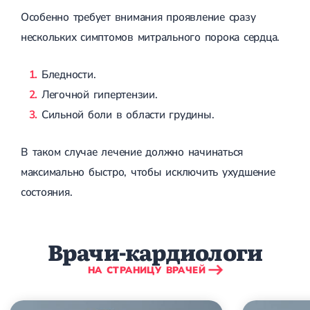
Приобретенные пороки сердца
Аритмия
Особенно требует внимания проявление сразу
Синусовая аритмия
нескольких симптомов митрального порока сердца.
Мерцательная аритмия
Экстрасистолическая аритмия
Стенокардия
Бледности.
Вазоспастическая стенокардия
Легочной гипертензии.
Электрокардиограмма (ЭКГ)
Кардиология климактерического периода
Сильной боли в области грудины.
Кардиология при ведении беременности
Гипертония
В таком случае лечение должно начинаться
Симптоматическая артериальная гипертензия
Желчнокаменная болезнь (ЖКБ)
максимально быстро, чтобы исключить ухудшение
Терапия
Лечение желчнокаменной болезни
состояния.
Камни в желчном пузыре
Панкреатит
Реактивный панкреатит
Острый панкреатит
Врачи-кардиологи
Хронический панкреатит
Холецистит
НА СТРАНИЦУ ВРАЧЕЙ
Калькулезный холецистит
Острый холецистит
Бескаменный холецистит