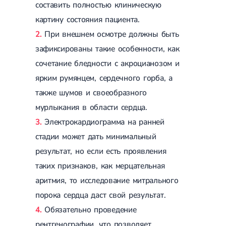
составить полностью клиническую
Магнитотерапия
Лазерная терапия
картину состояния пациента.
Реабилитация после перелома
Реабилитация
При внешнем осмотре должны быть
Реабилитация после вывиха
Реабилитация после эндопротезирования
зафиксированы такие особенности, как
Реабилитация после артроскопии
сочетание бледности с акроцианозом и
Лечебная физкультура
ярким румянцем, сердечного горба, а
Дерматология
также шумов и своеобразного
мурлыкания в области сердца.
Массаж
Электрокардиограмма на ранней
стадии может дать минимальный
результат, но если есть проявления
таких признаков, как мерцательная
аритмия, то исследование митрального
порока сердца даст свой результат.
Обязательно проведение
рентгенографии, что позволяет