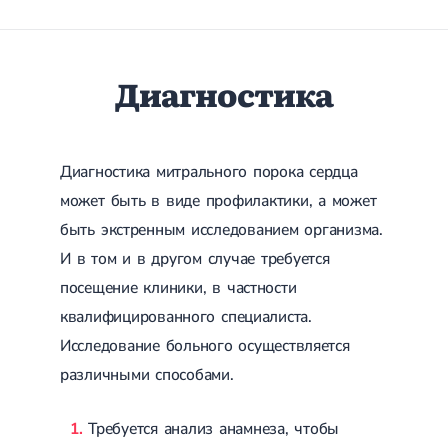
Сахарный диабет 2 типа
Несахарный диабет
Школа диабета
Зоб
Диагностика
Диффузный токсический зоб (Базедова болезнь)
Узловой зоб
Диффузный зоб
Тиреоидит
Диагностика митрального порока сердца
Подострый тиреоидит
Аутоиммунный тиреоидит
может быть в виде профилактики, а может
Хронический тиреоидит
быть экстренным исследованием организма.
Гипертиреоз
И в том и в другом случае требуется
Гипотиреоз
Болезнь Иценко-Кушинга
посещение клиники, в частности
Гипоталамический синдром
квалифицированного специалиста.
Гирсутизм
Киста щитовидной железы
Исследование больного осуществляется
Метаболический синдром
различными способами.
Ожирение
Надпочечниковая недостаточность (болезнь Аддисона)
Ультразвуковая терапия
Требуется анализ анамнеза, чтобы
Физиотерапия
Ударно-волновая терапия