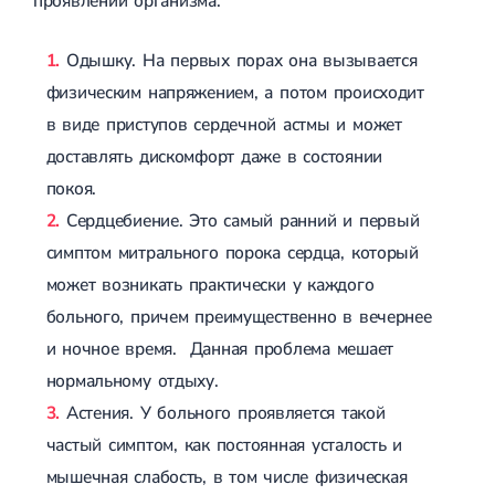
проявлений организма.
Спондилоартроз грудного отдела
Электроэнцефалография (ЭЭГ)
Спондилоартроз позвоночника
Спондилоартроз поясничного отдела
Одышку. На первых порах она вызывается
Спондилоартроз шейного отдела
физическим напряжением, а потом происходит
Артрит
Острый артрит
в виде приступов сердечной астмы и может
Хронический артрит
доставлять дискомфорт даже в состоянии
Артроз
Артроз тазобедренного сустава
покоя.
Артроз плечевого сустава
Сердцебиение. Это самый ранний и первый
Артроз коленного сустава
симптом митрального порока сердца, который
Артроз локтевого сустава
Артроз голеностопного сустава
может возникать практически у каждого
Миозит
больного, причем преимущественно в вечернее
Миозит шеи
Миозит спины
и ночное время. Данная проблема мешает
Миозит грудной клетки
нормальному отдыху.
Радикулит
Шейный радикулит
Астения. У больного проявляется такой
Дискогенный радикулит
частый симптом, как постоянная усталость и
Межреберная невралгия
Пояснично-крестцовый радикулит
мышечная слабость, в том числе физическая
Грыжи