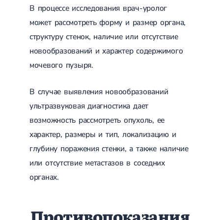
Магнитотерапия
В процессе исследования врач-уролог
Лазерная терапия
может рассмотреть форму и размер органа,
Реабилитация после перелома
Реабилитация
Реабилитация после вывиха
структуру стенок, наличие или отсутствие
Реабилитация после эндопротезирования
новообразований и характер содержимого
Реабилитация после артроскопии
Лечебная физкультура
мочевого пузыря.
Дерматология
В случае выявления новообразований
ультразвуковая диагностика дает
Массаж
возможность рассмотреть опухоль, ее
характер, размеры и тип, локализацию и
глубину поражения стенки, а также наличие
или отсутствие метастазов в соседних
органах.
Противопоказания