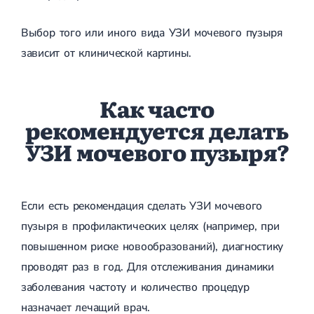
Лечение грыжи диска
Лечение межпозвоночной грыжи
Выбор того или иного вида УЗИ мочевого пузыря
Грыжа позвоночника
зависит от клинической картины.
Протрузия дисков
Протрузия дисков пояснично-крестцового отдела
Протрузия межпозвонковых дисков
Как часто
Протрузия шейного отдела
рекомендуется делать
Кардиология
УЗИ мочевого пузыря?
Болезни сердца
Брадикардия
Тахикардия
Ишемическая болезнь сердца
Инфаркт миокарда
Если есть рекомендация сделать УЗИ мочевого
Миокардит
пузыря в профилактических целях (например, при
Инфекционный эндокардит
Нейроциркуляторная дистония
повышенном риске новообразований), диагностику
Нейроциркуляторная дистония по гипертоническому типу
проводят раз в год. Для отслеживания динамики
Сердечная недостаточность
заболевания частоту и количество процедур
Порок сердца
Митральный порок сердца
назначает лечащий врач.