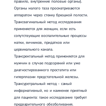
правило, внутренние половые органы).
Спондилоартроз грудного отдела
Электроэнцефалография (ЭЭГ)
Спондилоартроз позвоночника
Органы малого таза просматриваются
Спондилоартроз поясничного отдела
аппаратом через стенку брюшной полости.
Спондилоартроз шейного отдела
Артрит
Трансвагинальный метод исследования
Острый артрит
применяется для женщин, если есть
Хронический артрит
Артроз
сопутствующие воспалительные процессы
Артроз тазобедренного сустава
матки, яичников, придатков или
Артроз плечевого сустава
цервикального канала.
Артроз коленного сустава
Артроз локтевого сустава
Трансректальный метод применяется для
Артроз голеностопного сустава
мужчин в случае подозрений или уже
Миозит
Миозит шеи
диагностированного простатита или
Миозит спины
гиперплазии предстательной железы.
Миозит грудной клетки
Радикулит
Трансуретральный метод - самый
Шейный радикулит
информативный, но и наименее приятный
Дискогенный радикулит
Межреберная невралгия
для пациента: такое исследование требует
Пояснично-крестцовый радикулит
предварительного обезболивания.
Грыжи