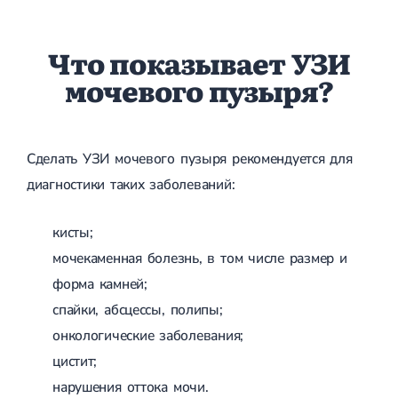
Приобретенные пороки сердца
Аритмия
Синусовая аритмия
Что показывает УЗИ
Мерцательная аритмия
Экстрасистолическая аритмия
мочевого пузыря?
Стенокардия
Вазоспастическая стенокардия
Электрокардиограмма (ЭКГ)
Кардиология климактерического периода
Сделать УЗИ мочевого пузыря рекомендуется для
Кардиология при ведении беременности
Гипертония
диагностики таких заболеваний:
Симптоматическая артериальная гипертензия
Желчнокаменная болезнь (ЖКБ)
Терапия
кисты;
Лечение желчнокаменной болезни
Камни в желчном пузыре
мочекаменная болезнь, в том числе размер и
Панкреатит
форма камней;
Реактивный панкреатит
Острый панкреатит
спайки, абсцессы, полипы;
Хронический панкреатит
онкологические заболевания;
Холецистит
Калькулезный холецистит
цистит;
Острый холецистит
нарушения оттока мочи.
Бескаменный холецистит