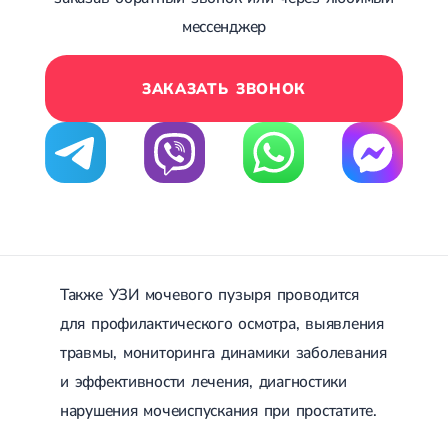
Сахарный диабет 2 типа
мессенджер
Несахарный диабет
Школа диабета
Зоб
ЗАКАЗАТЬ ЗВОНОК
Диффузный токсический зоб (Базедова болезнь)
Узловой зоб
Диффузный зоб
Тиреоидит
Подострый тиреоидит
Аутоиммунный тиреоидит
Хронический тиреоидит
Гипертиреоз
Гипотиреоз
Болезнь Иценко-Кушинга
Также УЗИ мочевого пузыря проводится
Гипоталамический синдром
Гирсутизм
для профилактического осмотра, выявления
Киста щитовидной железы
травмы, мониторинга динамики заболевания
Метаболический синдром
Ожирение
и эффективности лечения, диагностики
Надпочечниковая недостаточность (болезнь Аддисона)
нарушения мочеиспускания при простатите.
Ультразвуковая терапия
Физиотерапия
Ударно-волновая терапия