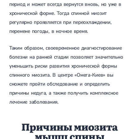
Спондилоартроз грудного отдела
период и может всегда вернутся вновь, но уже в
Электроэнцефалография (ЭЭГ)
Спондилоартроз позвоночника
хронической форме. Тогда спинной миозит
Спондилоартроз поясничного отдела
Спондилоартроз шейного отдела
регулярно проявляется при переохлаждении,
Артрит
перемене погоды, в ночное время.
Острый артрит
Хронический артрит
Артроз
Таким образом, своевременное диагностирование
Артроз тазобедренного сустава
болезни на ранней стадии позволяет значительно
Артроз плечевого сустава
Артроз коленного сустава
уменьшить риски развития хронической формы
Артроз локтевого сустава
спинного миозита. В центре «Омега-Киев» вы
Артроз голеностопного сустава
Миозит
сможете пройти обследование и определить
Миозит шеи
причины недуга, а также получить комплексное
Миозит спины
лечение заболевания.
Миозит грудной клетки
Радикулит
Шейный радикулит
Дискогенный радикулит
Причины миозита
Межреберная невралгия
мышц спины
Пояснично-крестцовый радикулит
Грыжи