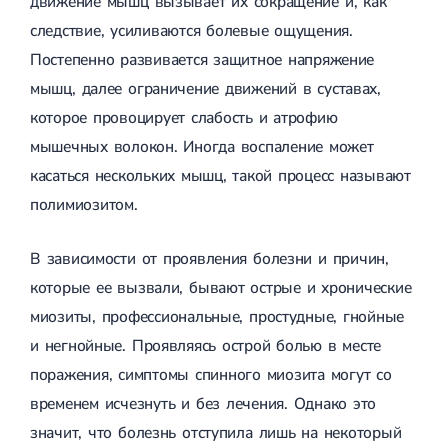
движение мышц вызывает их сокращение и, как
УЗИ портальной вены
головокружение (ДППГ)
Трофические язвы
УЗИ плевральных полостей
следствие, усиливаются болевые ощущения.
Пcиxoгeннoe гoлoвoкpужeниe
Микросклеротерапия
УЗИ органов забрюшинного пространства
Радикулопатия
Склеротерапия
Постепенно развивается защитное напряжение
УЗИ органов мочевыводящей системы
Методики лечения
Эндовенозная лазерная коагуляция
УЗИ органов брюшной полости
мышц, далее ограничение движений в суставах,
Вертебрология
Лечение позвоночника
Лазерная операция вен
УЗИ нижней полой вены
которое провоцирует слабость и атрофию
Остеохондроз
Минифлебэктомия
УЗИ мягких тканей
Остеохондроз позвоночника
Кроссэктомия и короткий стриппинг
мышечных волокон. Иногда воспаление может
УЗИ лимфатических узлов
Остеохондроз шейного отдела
Удаление грыжи
УЗИ для детей
Абдоминальная
касаться нескольких мышц, такой процесс называют
Остеохондроз грудного отдела
Удаление паховой грыжи
УЗИ брюшного отдела аорты
хирургия
Остеохондроз поясничного отдела
Удаление пупочной грыжи
полимиозитом.
Денситометрия
Последствия травм позвоночника и конечностей
Удаление аппендицита
УЗИ щитовидной железы
Сколиоз
Радиоволновая хирургия
Фолликулометрия
Амбулаторная хирургия
Сколиоз первой степени
В зависимости от проявления болезни и причин,
УЗИ простаты
Сколиоз второй степени
которые ее вызвали, бывают острые и хронические
Эхогидротубация
Сколиоз шейного отдела
Малоинвазивная эндоскопическая хирургия
УЗИ пороков плода
миозиты, профессиональные, простудные, гнойные
Левосторонний сколиоз
УЗИ почек
Спондилез
и негнойные. Проявляясь острой болью в месте
УЗИ мошонки
Подготовка к операции
Спондилез грудного отдела
УЗИ молочных желез
поражения, симптомы спинного миозита могут со
Спондилез поясничного отдела
УЗИ мочевого пузыря
Шейный спондилез
временем исчезнуть и без лечения. Однако это
УЗИ малого таза
Спондилез позвоночника
УЗИ при беременности
значит, что болезнь отступила лишь на некоторый
Спондилоартроз