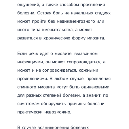
Магнитотерапия
ощущений, а также способом проявления
Лазерная терапия
болезни. Острая боль на начальных стадиях
Реабилитация после перелома
Реабилитация
Реабилитация после вывиха
может пройти без медикаментозного или
Реабилитация после эндопротезирования
иного типа вмешательства, а может
Реабилитация после артроскопии
развиться в хроническую форму миозита.
Лечебная физкультура
Дерматология
Если речь идет о миозите, вызванном
инфекциями, он может сопровождаться, а
Массаж
может и не сопровождаться, кожными
проявлениями. В любом случае, проявления
спинного миозита могут быть одинаковыми
для разных степеней болезни, а значит, по
симптомам обнаружить причины болезни
практически невозможно.
В случае возникновения болевых