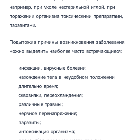
Приобретенные пороки сердца
например, при уколе нестерильной иглой, при
Аритмия
Синусовая аритмия
поражении организма токсическими препаратами,
Мерцательная аритмия
паразитами.
Экстрасистолическая аритмия
Стенокардия
Вазоспастическая стенокардия
Подытожив причины возникновения заболевания,
Электрокардиограмма (ЭКГ)
можно выделить наиболее часто встречающиеся:
Кардиология климактерического периода
Кардиология при ведении беременности
Гипертония
инфекции, вирусные болезни;
Симптоматическая артериальная гипертензия
Желчнокаменная болезнь (ЖКБ)
нахождение тела в неудобном положении
Терапия
Лечение желчнокаменной болезни
длительно время;
Камни в желчном пузыре
Панкреатит
сквозняки, переохлаждения;
Реактивный панкреатит
различные травмы;
Острый панкреатит
нервное перенапряжение;
Хронический панкреатит
Холецистит
паразиты;
Калькулезный холецистит
интоксикация организма;
Острый холецистит
Бескаменный холецистит