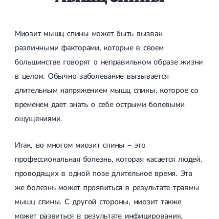
Лечение грыжи диска
Лечение межпозвоночной грыжи
Грыжа позвоночника
Миозит мышц спины может быть вызван
Протрузия дисков
различными факторами, которые в своем
Протрузия дисков пояснично-крестцового отдела
Протрузия межпозвонковых дисков
большинстве говорят о неправильном образе жизни
Протрузия шейного отдела
в целом. Обычно заболевание вызывается
Кардиология
длительным напряжением мышц спины, которое со
Болезни сердца
временем дает знать о себе острыми болевыми
Брадикардия
ощущениями.
Тахикардия
Ишемическая болезнь сердца
Инфаркт миокарда
Итак, во многом миозит спины – это
Миокардит
профессиональная болезнь, которая касается людей,
Инфекционный эндокардит
Нейроциркуляторная дистония
проводящих в одной позе длительное время. Эта
Нейроциркуляторная дистония по гипертоническому типу
же болезнь может проявиться в результате травмы
Сердечная недостаточность
Порок сердца
мышц спины. С другой стороны, миозит также
Митральный порок сердца
может развиться в результате инфицирования,